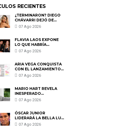
CULOS RECIENTES
¿TERMINARON? DIEGO
CHÁVARRI DEJÓ DE
SEGUIR A GABRIELA
07 Ago 2026
HERRERA Y ANUNCIA SU
SALIDA DE PÓDCAST
FLAVIA LAOS EXPONE
LO QUE HABRÍA
BUSCADO PABLO
07 Ago 2026
HEREDIA CON ALE
FULLER: “UNA DE LAS
PARTES QUERÍA EL
ARIA VEGA CONQUISTA
REMEMBER”
CON EL LANZAMIENTO
DE “TOTOTO (+4)”
07 Ago 2026
MARIO HART REVELA
INESPERADO
PROBLEMA DE SALUD
07 Ago 2026
ANTES DE SEPARARSE
DE KORINA: “ME
ENCONTRARON UN
ÓSCAR JUNIOR
TUMOR”
LIDERARÁ LA BELLA LUZ
TRAS SALIDA DE SU
07 Ago 2026
PADRE POR POLÉMICA
CON NALDY SALDAÑA