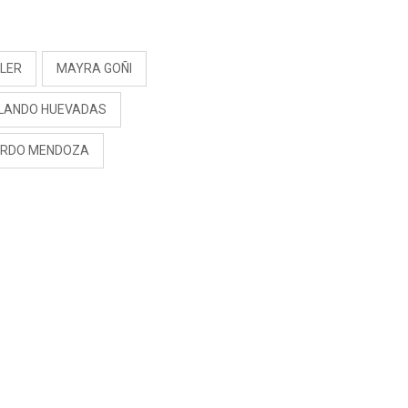
S
ILER
MAYRA GOÑI
LANDO HUEVADAS
ARDO MENDOZA