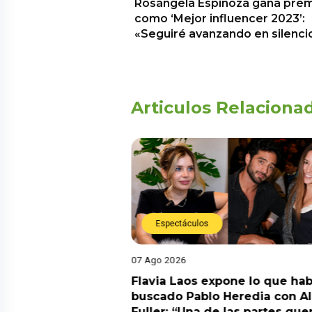
Rosángela Espinoza gana pre
como ‘Mejor influencer 2023’:
«Seguiré avanzando en silenci
Articulos Relaciona
Espectáculos
07 Ago 2026
Diego Chávarri
Flavia Laos expone lo que hab
 a Gabriela Herrera
buscado Pablo Heredia con A
alida de pódcast
Fuller: “Una de las partes que