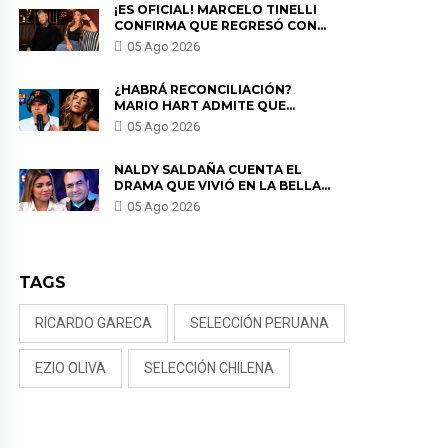
¡ES OFICIAL! MARCELO TINELLI
CONFIRMA QUE REGRESÓ CON
MILETT FIGUEROA: “EL AMOR
05 Ago 2026
PUDO MÁS”
¿HABRÁ RECONCILIACIÓN?
MARIO HART ADMITE QUE
PODRÍA VOLVER CON KORINA
05 Ago 2026
RIVADENEIRA: “NO LE CERRARÍA
LAS PUERTAS”
NALDY SALDAÑA CUENTA EL
DRAMA QUE VIVIÓ EN LA BELLA
LUZ TRAS DENUNCIA AL
05 Ago 2026
DIRECTOR MUSICAL: “NO ME
PARECE JUSTO”
TAGS
RICARDO GARECA
SELECCIÓN PERUANA
EZIO OLIVA
SELECCIÓN CHILENA