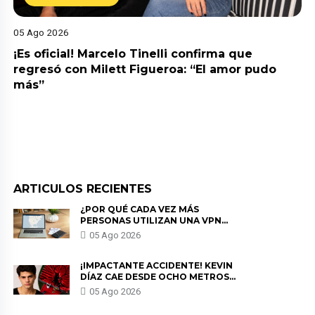
05 Ago 2026
¡Es oficial! Marcelo Tinelli confirma que
regresó con Milett Figueroa: “El amor pudo
más”
ARTICULOS RECIENTES
¿POR QUÉ CADA VEZ MÁS
PERSONAS UTILIZAN UNA VPN
PARA PROTEGER SU
05 Ago 2026
PRIVACIDAD?
¡IMPACTANTE ACCIDENTE! KEVIN
DÍAZ CAE DESDE OCHO METROS
EN “ESTO ES GUERRA” Y GENERA
05 Ago 2026
PREOCUPACIÓN