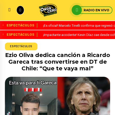
RADIO EN VIVO
ESPECTÁCULOS
¡Es oficial! Marcelo Tinelli confirma que regresó
ESPECTÁCULOS
¡Impactante accidente! Kevin Díaz cae desde oc
ESPECTÁCULOS
Ezio Oliva dedica canción a Ricardo
Gareca tras convertirse en DT de
Chile: “Que te vaya mal”