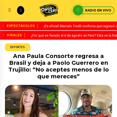
RADIO EN VIVO
ESPECTÁCULOS
¡Es oficial! Marcelo Tinelli confirma que regresó
VIRALES
¿Por qué es feriado el 6 de agosto en Perú? Esta es la his
DEPORTES
Ana Paula Consorte regresa a
Brasil y deja a Paolo Guerrero en
Trujillo: “No aceptes menos de lo
que mereces”