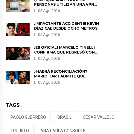
PERSONAS UTILIZAN UNA VPN
PARA PROTEGER SU
05 Ago 2026
PRIVACIDAD?
¡IMPACTANTE ACCIDENTE! KEVIN
DÍAZ CAE DESDE OCHO METROS
EN “ESTO ES GUERRA” Y GENERA
05 Ago 2026
PREOCUPACIÓN
¡ES OFICIAL! MARCELO TINELLI
CONFIRMA QUE REGRESÓ CON
MILETT FIGUEROA: “EL AMOR
05 Ago 2026
PUDO MÁS”
¿HABRÁ RECONCILIACIÓN?
MARIO HART ADMITE QUE
PODRÍA VOLVER CON KORINA
05 Ago 2026
RIVADENEIRA: “NO LE CERRARÍA
LAS PUERTAS”
TAGS
PAOLO GUERRERO
BRASIL
CESAR VALLEJO
TRUJILLO
ANA PAULA CONSORTE